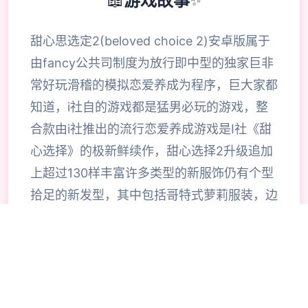
游戏故事
✨
甜心思选定2(beloved choice 2)安卓版属于
由fancy公共司制度为放行即中型的独家巨非
常好玩滑稽的模拟恋爱养成为程序，巨大家都
知道，i社自的游戏都是猛男必玩的游戏，整
合款由i社推出的流行恋爱养成游戏是I社《甜
心选择》的极新鲜续作，甜心选择2升级追加
上超过130样丰富许多类型的新服饰仍有个型
拾足的新发型，其中包括哥特式萝莉服装，边
纱舞者服装候。使凭者许凭按照己己的喜好任
意图搭配，让妹子越发迷人士可爱。玩家还行
得自由搭配饰品，变更发型和服装颜色，改变
服装图案。让各于猛男更加的喜出望面，
《beloved choice 2》安卓版将包含更真真的