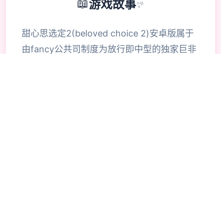
📖
游戏故事
✨
甜心思选定2(beloved choice 2)安卓版属于
由fancy公共司制度为放行即中型的独家巨非
常好玩滑稽的模拟恋爱养成为程序，巨大家都
知道，i社自的游戏都是猛男必玩的游戏，整
合款由i社推出的流行恋爱养成游戏是I社《甜
心选择》的极新鲜续作，甜心选择2升级追加
上超过130样丰富许多类型的新服饰仍有个型
拾足的新发型，其中包括哥特式萝莉服装，边
纱舞者服装候。使凭者许凭按照己己的喜好任
意图搭配，让妹子越发迷人士可爱。玩家还行
得自由搭配饰品，变更发型和服装颜色，改变
服装图案。让各于猛男更加的喜出望面，