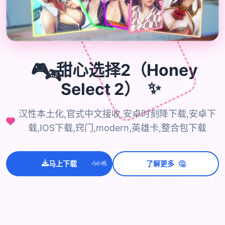
🎮
甜心选择2（Honey
🎮
Select 2）
✨
汉性本土化,官式中文接收,安卓时刻降下载,安卓下
载,IOS下载,窍门,modern,英雄卡,整合包下载
🤔
马上下载
了解更多
💫
✨
⭐