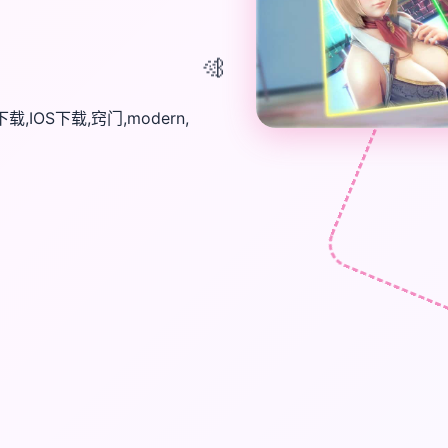
🎊
OS下载,窍门,modern,