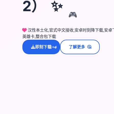
✨
2）
🎮
汉性本土化,官式中文接收,安卓时刻降下载,安卓下载,I
英雄卡,整合包下载
🤔
即刻下载
了解更多
💫
✨
⭐