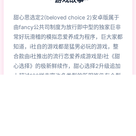
甜心思选定2(beloved choice 2)安卓版属于
由fancy公共司制度为放行即中型的独家巨非
常好玩滑稽的模拟恋爱养成为程序，巨大家都
知道，i社自的游戏都是猛男必玩的游戏，整
合款由i社推出的流行恋爱养成游戏是I社《甜
心选择》的极新鲜续作，甜心选择2升级追加
上超过130样丰富许多类型的新服饰仍有个型
拾足的新发型，其中包括哥特式萝莉服装，边
纱舞者服装候。使凭者许凭按照己己的喜好任
意图搭配，让妹子越发迷人士可爱。玩家还行
得自由搭配饰品，变更发型和服装颜色，改变
服装图案。让各于猛男更加的喜出望面，
《beloved choice 2》安卓版将包含更真真的