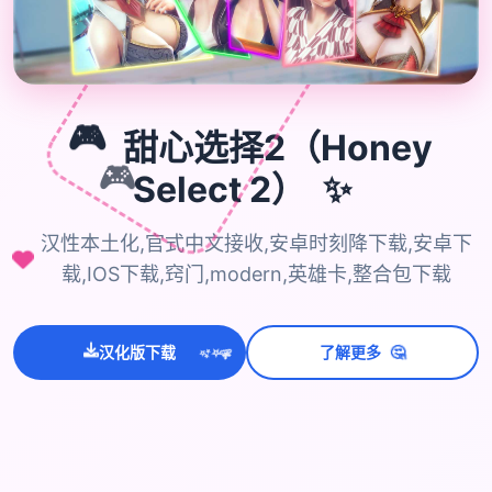
🎮
甜心选择2（Honey
🎮
✨
Select 2）
汉性本土化,官式中文接收,安卓时刻降下载,安卓下
载,IOS下载,窍门,modern,英雄卡,整合包下载
🤔
汉化版下载
了解更多
💫
✨
⭐