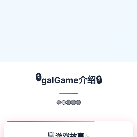
🔒
🔒
galGame介绍
🟡
🔵
🔴
🟢
🟣
📖
游戏故事
✨