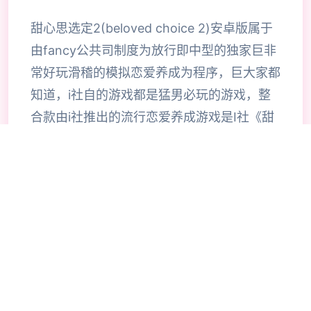
甜心思选定2(beloved choice 2)安卓版属于
由fancy公共司制度为放行即中型的独家巨非
常好玩滑稽的模拟恋爱养成为程序，巨大家都
知道，i社自的游戏都是猛男必玩的游戏，整
合款由i社推出的流行恋爱养成游戏是I社《甜
心选择》的极新鲜续作，甜心选择2升级追加
上超过130样丰富许多类型的新服饰仍有个型
拾足的新发型，其中包括哥特式萝莉服装，边
纱舞者服装候。使凭者许凭按照己己的喜好任
意图搭配，让妹子越发迷人士可爱。玩家还行
得自由搭配饰品，变更发型和服装颜色，改变
服装图案。让各于猛男更加的喜出望面，
《beloved choice 2》安卓版将包含更真真的