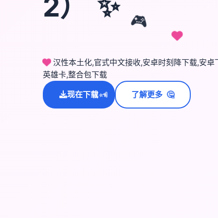
2）
✨
🎮
汉性本土化,官式中文接收,安卓时刻降下载,安卓下载,I
英雄卡,整合包下载
🤔
💫
现在下载
了解更多
✨
⭐