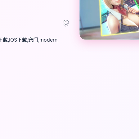
🎊
OS下载,窍门,modern,