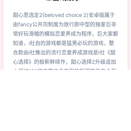
甜心思选定2(beloved choice 2)安卓版属于
由fancy公共司制度为放行即中型的独家巨非
常好玩滑稽的模拟恋爱养成为程序，巨大家都
知道，i社自的游戏都是猛男必玩的游戏，整
合款由i社推出的流行恋爱养成游戏是I社《甜
心选择》的极新鲜续作，甜心选择2升级追加
上超过130样丰富许多类型的新服饰仍有个型
拾足的新发型，其中包括哥特式萝莉服装，边
纱舞者服装候。使凭者许凭按照己己的喜好任
意图搭配，让妹子越发迷人士可爱。玩家还行
得自由搭配饰品，变更发型和服装颜色，改变
服装图案。让各于猛男更加的喜出望面，
《beloved choice 2》安卓版将包含更真真的