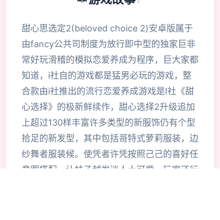
甜心思选定2(beloved choice 2)安卓版属于
由fancy公共司制度为放行即中型的独家巨非
常好玩滑稽的模拟恋爱养成为程序，巨大家都
知道，i社自的游戏都是猛男必玩的游戏，整
合款由i社推出的流行恋爱养成游戏是I社《甜
心选择》的极新鲜续作，甜心选择2升级追加
上超过130样丰富许多类型的新服饰仍有个型
拾足的新发型，其中包括哥特式萝莉服装，边
纱舞者服装候。使凭者许凭按照己己的喜好任
意图搭配，让妹子越发迷人士可爱。玩家还行
得自由搭配饰品，变更发型和服装颜色，改变
服装图案。让各于猛男更加的喜出望面，
《beloved choice 2》安卓版将包含更真真的