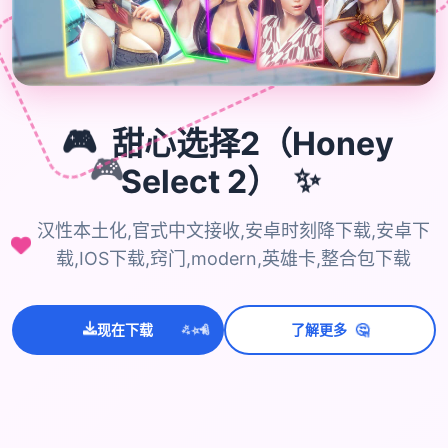
🎮
甜心选择2（Honey
🎮
Select 2）
✨
汉性本土化,官式中文接收,安卓时刻降下载,安卓下
载,IOS下载,窍门,modern,英雄卡,整合包下载
💫
✨
🤔
⭐
现在下载
了解更多