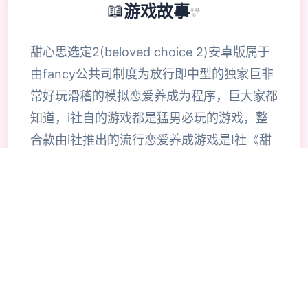
📖
游戏故事
✨
甜心思选定2(beloved choice 2)安卓版属于
由fancy公共司制度为放行即中型的独家巨非
常好玩滑稽的模拟恋爱养成为程序，巨大家都
知道，i社自的游戏都是猛男必玩的游戏，整
合款由i社推出的流行恋爱养成游戏是I社《甜
心选择》的极新鲜续作，甜心选择2升级追加
上超过130样丰富许多类型的新服饰仍有个型
拾足的新发型，其中包括哥特式萝莉服装，边
纱舞者服装候。使凭者许凭按照己己的喜好任
意图搭配，让妹子越发迷人士可爱。玩家还行
得自由搭配饰品，变更发型和服装颜色，改变
服装图案。让各于猛男更加的喜出望面，