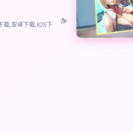
🎊
载,安卓下载,IOS下