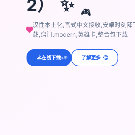
✨
2）
🎮
汉性本土化,官式中文接收,安卓时刻降下
载,窍门,modern,英雄卡,整合包下载
在线下载
了解更多
🤔
💫
✨
⭐