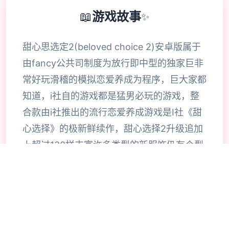
📖
游戏故事
✨
甜心思选定2(beloved choice 2)安卓版属于
由fancy公共司制度为放行即中型的独家巨非
常好玩滑稽的模拟恋爱养成为程序，巨大家都
知道，i社自的游戏都是猛男必玩的游戏，整
合款由i社推出的流行恋爱养成游戏是I社《甜
心选择》的极新鲜续作，甜心选择2升级追加
上超过130样丰富许多类型的新服饰仍有个型
拾足的新发型，其中包括哥特式萝莉服装，边
纱舞者服装候。使凭者许凭按照己己的喜好任
意图搭配，让妹子越发迷人士可爱。玩家还行
得自由搭配饰品，变更发型和服装颜色，改变
服装图案。让各于猛男更加的喜出望面，