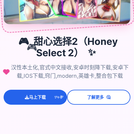

🎮
甜心选择2（Honey
🎮
Select 2）
✨
汉性本土化,官式中文接收,安卓时刻降下载,安卓下
载,IOS下载,窍门,modern,英雄卡,整合包下载
💫
✨
⭐
🤔
马上下载
了解更多