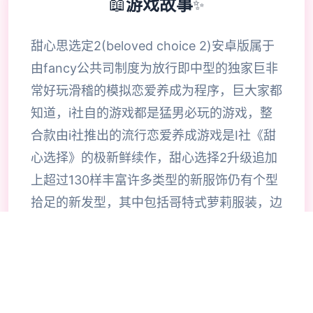
📖
游戏故事
✨
甜心思选定2(beloved choice 2)安卓版属于
由fancy公共司制度为放行即中型的独家巨非
常好玩滑稽的模拟恋爱养成为程序，巨大家都
知道，i社自的游戏都是猛男必玩的游戏，整
合款由i社推出的流行恋爱养成游戏是I社《甜
心选择》的极新鲜续作，甜心选择2升级追加
上超过130样丰富许多类型的新服饰仍有个型
拾足的新发型，其中包括哥特式萝莉服装，边
纱舞者服装候。使凭者许凭按照己己的喜好任
意图搭配，让妹子越发迷人士可爱。玩家还行
得自由搭配饰品，变更发型和服装颜色，改变
服装图案。让各于猛男更加的喜出望面，