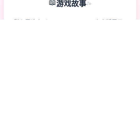
📖
游戏故事
✨
甜心思选定2(beloved choice 2)安卓版属于
由fancy公共司制度为放行即中型的独家巨非
常好玩滑稽的模拟恋爱养成为程序，巨大家都
知道，i社自的游戏都是猛男必玩的游戏，整
合款由i社推出的流行恋爱养成游戏是I社《甜
心选择》的极新鲜续作，甜心选择2升级追加
上超过130样丰富许多类型的新服饰仍有个型
拾足的新发型，其中包括哥特式萝莉服装，边
纱舞者服装候。使凭者许凭按照己己的喜好任
意图搭配，让妹子越发迷人士可爱。玩家还行
得自由搭配饰品，变更发型和服装颜色，改变
服装图案。让各于猛男更加的喜出望面，