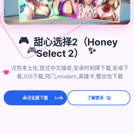

🎮
甜心选择2（Honey
🎮
Select 2）
✨
汉性本土化,官式中文接收,安卓时刻降下载,安卓下
载,IOS下载,窍门,modern,英雄卡,整合包下载
💫
✨
⭐
🤔
汉化版下载
了解更多