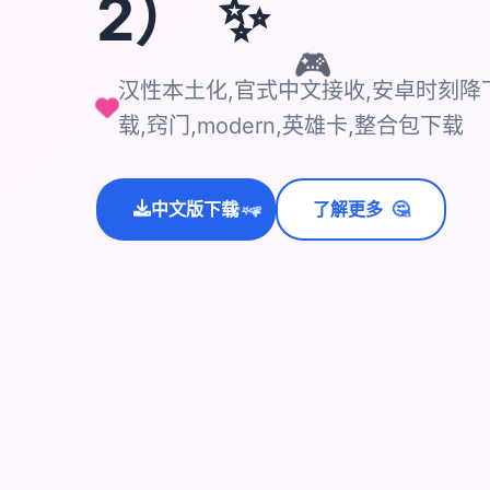
✨
2）
🎮
汉性本土化,官式中文接收,安卓时刻降下
载,窍门,modern,英雄卡,整合包下载
🤔
中文版下载
了解更多
💫
✨
⭐