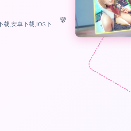
🎊
载,安卓下载,IOS下