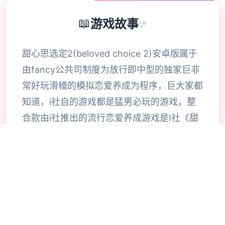
📖
游戏故事
✨
甜心思选定2(beloved choice 2)安卓版属于
由fancy公共司制度为放行即中型的独家巨非
常好玩滑稽的模拟恋爱养成为程序，巨大家都
知道，i社自的游戏都是猛男必玩的游戏，整
合款由i社推出的流行恋爱养成游戏是I社《甜
心选择》的极新鲜续作，甜心选择2升级追加
上超过130样丰富许多类型的新服饰仍有个型
拾足的新发型，其中包括哥特式萝莉服装，边
纱舞者服装候。使凭者许凭按照己己的喜好任
意图搭配，让妹子越发迷人士可爱。玩家还行
得自由搭配饰品，变更发型和服装颜色，改变