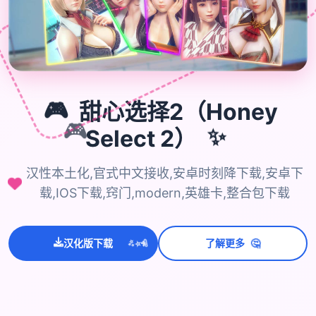
🎮
甜心选择2（Honey
🎮
Select 2）
✨
汉性本土化,官式中文接收,安卓时刻降下载,安卓下
载,IOS下载,窍门,modern,英雄卡,整合包下载
💫
✨
⭐
🤔
汉化版下载
了解更多