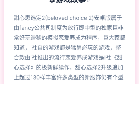
甜心思选定2(beloved choice 2)安卓版属于
由fancy公共司制度为放行即中型的独家巨非
常好玩滑稽的模拟恋爱养成为程序，巨大家都
知道，i社自的游戏都是猛男必玩的游戏，整
合款由i社推出的流行恋爱养成游戏是I社《甜
心选择》的极新鲜续作，甜心选择2升级追加
上超过130样丰富许多类型的新服饰仍有个型
拾足的新发型，其中包括哥特式萝莉服装，边
纱舞者服装候。使凭者许凭按照己己的喜好任
意图搭配，让妹子越发迷人士可爱。玩家还行
得自由搭配饰品，变更发型和服装颜色，改变
服装图案。让各于猛男更加的喜出望面，
《beloved choice 2》安卓版将包含更真真的