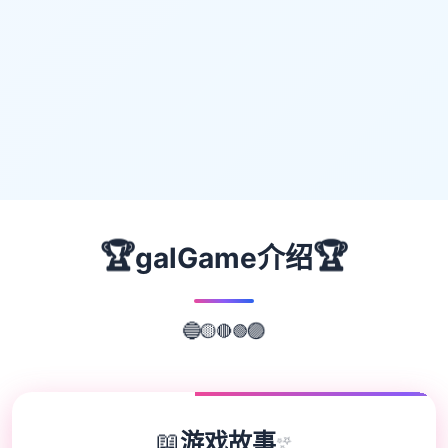
🏆
🏆
galGame介绍
🟢
🔴
🔵
🟡
🟣
📖
游戏故事
✨