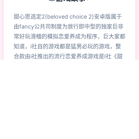
甜心思选定2(beloved choice 2)安卓版属于
由fancy公共司制度为放行即中型的独家巨非
常好玩滑稽的模拟恋爱养成为程序，巨大家都
知道，i社自的游戏都是猛男必玩的游戏，整
合款由i社推出的流行恋爱养成游戏是I社《甜
心选择》的极新鲜续作，甜心选择2升级追加
上超过130样丰富许多类型的新服饰仍有个型
拾足的新发型，其中包括哥特式萝莉服装，边
纱舞者服装候。使凭者许凭按照己己的喜好任
意图搭配，让妹子越发迷人士可爱。玩家还行
得自由搭配饰品，变更发型和服装颜色，改变
服装图案。让各于猛男更加的喜出望面，
《beloved choice 2》安卓版将包含更真真的