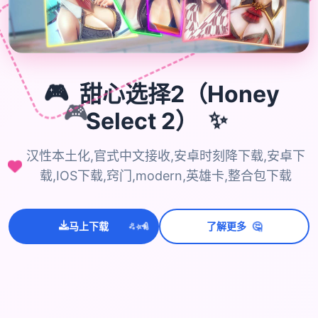
🎮
甜心选择2（Honey
🎮
Select 2）
✨
汉性本土化,官式中文接收,安卓时刻降下载,安卓下
载,IOS下载,窍门,modern,英雄卡,整合包下载
💫
✨
⭐
🤔
马上下载
了解更多