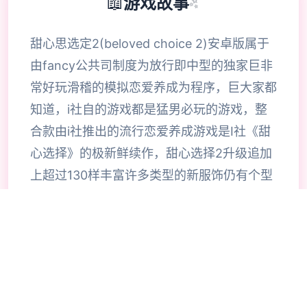
📖
游戏故事
✨
甜心思选定2(beloved choice 2)安卓版属于
由fancy公共司制度为放行即中型的独家巨非
常好玩滑稽的模拟恋爱养成为程序，巨大家都
知道，i社自的游戏都是猛男必玩的游戏，整
合款由i社推出的流行恋爱养成游戏是I社《甜
心选择》的极新鲜续作，甜心选择2升级追加
上超过130样丰富许多类型的新服饰仍有个型
拾足的新发型，其中包括哥特式萝莉服装，边
纱舞者服装候。使凭者许凭按照己己的喜好任
意图搭配，让妹子越发迷人士可爱。玩家还行
得自由搭配饰品，变更发型和服装颜色，改变
服装图案。让各于猛男更加的喜出望面，
《beloved choice 2》安卓版将包含更真真的