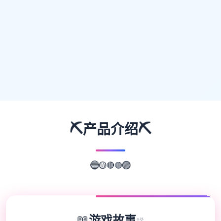
⛏️
⛏️
产品介绍
🟢
🔴
🔵
🟡
🟣
📖
游戏故事
✨