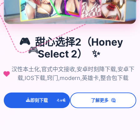
🎮
甜心选择2（Honey
🎮
Select 2）
✨
汉性本土化,官式中文接收,安卓时刻降下载,安卓下
载,IOS下载,窍门,modern,英雄卡,整合包下载
💫
✨
🤔
⭐
即刻下载
了解更多