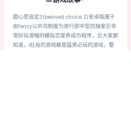
甜心思选定2(beloved choice 2)安卓版属于
由fancy公共司制度为放行即中型的独家巨非
常好玩滑稽的模拟恋爱养成为程序，巨大家都
知道，i社自的游戏都是猛男必玩的游戏，整
合款由i社推出的流行恋爱养成游戏是I社《甜
心选择》的极新鲜续作，甜心选择2升级追加
上超过130样丰富许多类型的新服饰仍有个型
拾足的新发型，其中包括哥特式萝莉服装，边
纱舞者服装候。使凭者许凭按照己己的喜好任
意图搭配，让妹子越发迷人士可爱。玩家还行
得自由搭配饰品，变更发型和服装颜色，改变
服装图案。让各于猛男更加的喜出望面，
《beloved choice 2》安卓版将包含更真真的