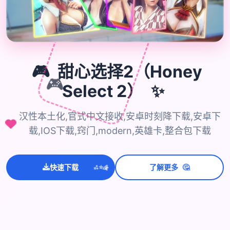
🎮
甜心选择2（Honey
🎮
✨
Select 2）
汉性本土化,官式中文接收,安卓时刻降下载,安卓下
载,IOS下载,窍门,modern,英雄卡,整合包下载
💫
🤔
✨
快速下载
了解更多
⭐