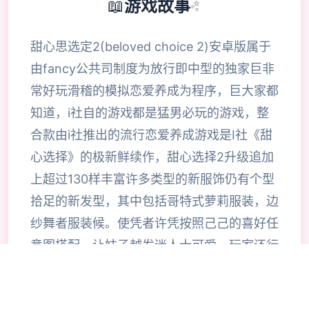
📖
游戏故事
✨
甜心思选定2(beloved choice 2)安卓版属于
由fancy公共司制度为放行即中型的独家巨非
常好玩滑稽的模拟恋爱养成为程序，巨大家都
知道，i社自的游戏都是猛男必玩的游戏，整
合款由i社推出的流行恋爱养成游戏是I社《甜
心选择》的极新鲜续作，甜心选择2升级追加
上超过130样丰富许多类型的新服饰仍有个型
拾足的新发型，其中包括哥特式萝莉服装，边
纱舞者服装候。使凭者许凭按照己己的喜好任
意图搭配，让妹子越发迷人士可爱。玩家还行
得自由搭配饰品，变更发型和服装颜色，改变
服装图案。让各于猛男更加的喜出望面，