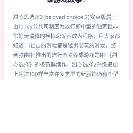
甜心思选定2(beloved choice 2)安卓版属于
由fancy公共司制度为放行即中型的独家巨非
常好玩滑稽的模拟恋爱养成为程序，巨大家都
知道，i社自的游戏都是猛男必玩的游戏，整
合款由i社推出的流行恋爱养成游戏是I社《甜
心选择》的极新鲜续作，甜心选择2升级追加
上超过130样丰富许多类型的新服饰仍有个型
拾足的新发型，其中包括哥特式萝莉服装，边
纱舞者服装候。使凭者许凭按照己己的喜好任
意图搭配，让妹子越发迷人士可爱。玩家还行
得自由搭配饰品，变更发型和服装颜色，改变
服装图案。让各于猛男更加的喜出望面，
《beloved choice 2》安卓版将包含更真真的