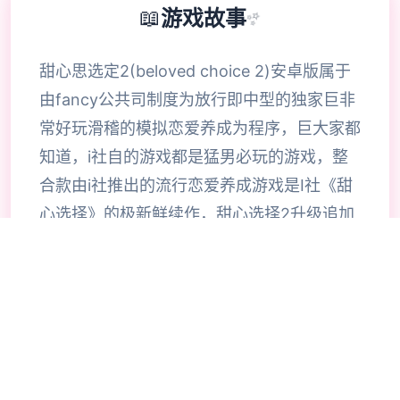
📖
游戏故事
✨
甜心思选定2(beloved choice 2)安卓版属于
由fancy公共司制度为放行即中型的独家巨非
常好玩滑稽的模拟恋爱养成为程序，巨大家都
知道，i社自的游戏都是猛男必玩的游戏，整
合款由i社推出的流行恋爱养成游戏是I社《甜
心选择》的极新鲜续作，甜心选择2升级追加
上超过130样丰富许多类型的新服饰仍有个型
拾足的新发型，其中包括哥特式萝莉服装，边
纱舞者服装候。使凭者许凭按照己己的喜好任
意图搭配，让妹子越发迷人士可爱。玩家还行
得自由搭配饰品，变更发型和服装颜色，改变
服装图案。让各于猛男更加的喜出望面，