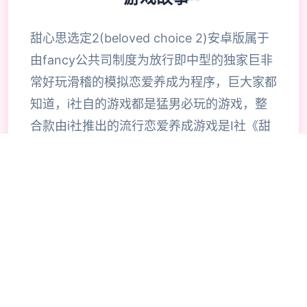
甜心思选定2(beloved choice 2)安卓版属于
由fancy公共司制度为放行即中型的独家巨非
常好玩滑稽的模拟恋爱养成为程序，巨大家都
知道，i社自的游戏都是猛男必玩的游戏，整
合款由i社推出的流行恋爱养成游戏是I社《甜
心选择》的极新鲜续作，甜心选择2升级追加
上超过130样丰富许多类型的新服饰仍有个型
拾足的新发型，其中包括哥特式萝莉服装，边
纱舞者服装候。使凭者许凭按照己己的喜好任
意图搭配，让妹子越发迷人士可爱。玩家还行
得自由搭配饰品，变更发型和服装颜色，改变
服装图案。让各于猛男更加的喜出望面，
《beloved choice 2》安卓版将包含更真真的