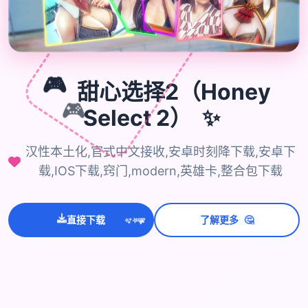
🎮
甜心选择2（Honey
🎮
✨
Select 2）
汉性本土化,官式中文接收,安卓时刻降下载,安卓下
载,IOS下载,窍门,modern,英雄卡,整合包下载
🤔
直接下载
了解更多
💫
✨
⭐