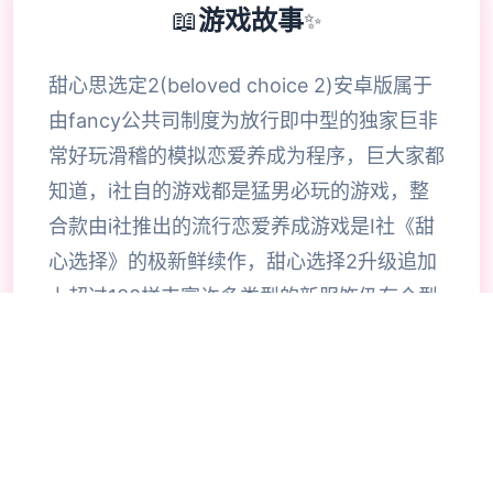
📖
游戏故事
✨
甜心思选定2(beloved choice 2)安卓版属于
由fancy公共司制度为放行即中型的独家巨非
常好玩滑稽的模拟恋爱养成为程序，巨大家都
知道，i社自的游戏都是猛男必玩的游戏，整
合款由i社推出的流行恋爱养成游戏是I社《甜
心选择》的极新鲜续作，甜心选择2升级追加
上超过130样丰富许多类型的新服饰仍有个型
拾足的新发型，其中包括哥特式萝莉服装，边
纱舞者服装候。使凭者许凭按照己己的喜好任
意图搭配，让妹子越发迷人士可爱。玩家还行
得自由搭配饰品，变更发型和服装颜色，改变
服装图案。让各于猛男更加的喜出望面，