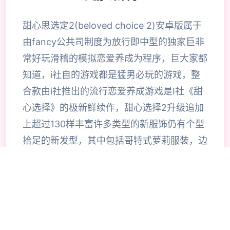
甜心思选定2(beloved choice 2)安卓版属于
由fancy公共司制度为放行即中型的独家巨非
常好玩滑稽的模拟恋爱养成为程序，巨大家都
知道，i社自的游戏都是猛男必玩的游戏，整
合款由i社推出的流行恋爱养成游戏是I社《甜
心选择》的极新鲜续作，甜心选择2升级追加
上超过130样丰富许多类型的新服饰仍有个型
拾足的新发型，其中包括哥特式萝莉服装，边
纱舞者服装候。使凭者许凭按照己己的喜好任
意图搭配，让妹子越发迷人士可爱。玩家还行
得自由搭配饰品，变更发型和服装颜色，改变
服装图案。让各于猛男更加的喜出望面，
《beloved choice 2》安卓版将包含更真真的