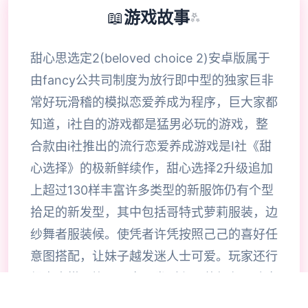
📖
游戏故事
✨
甜心思选定2(beloved choice 2)安卓版属于
由fancy公共司制度为放行即中型的独家巨非
常好玩滑稽的模拟恋爱养成为程序，巨大家都
知道，i社自的游戏都是猛男必玩的游戏，整
合款由i社推出的流行恋爱养成游戏是I社《甜
心选择》的极新鲜续作，甜心选择2升级追加
上超过130样丰富许多类型的新服饰仍有个型
拾足的新发型，其中包括哥特式萝莉服装，边
纱舞者服装候。使凭者许凭按照己己的喜好任
意图搭配，让妹子越发迷人士可爱。玩家还行
得自由搭配饰品，变更发型和服装颜色，改变
服装图案。让各于猛男更加的喜出望面，