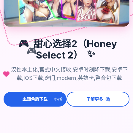

🎮
甜心选择2（Honey
🎮
Select 2）
✨
汉性本土化,官式中文接收,安卓时刻降下载,安卓下
载,IOS下载,窍门,modern,英雄卡,整合包下载
💫
✨
⭐
🤔
润色版下载
了解更多