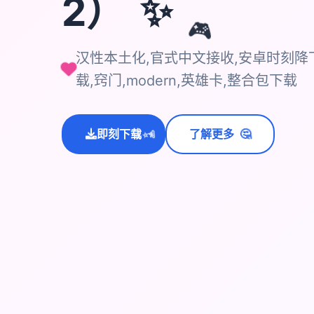
✨
2）
🎮
汉性本土化,官式中文接收,安卓时刻降下
载,窍门,modern,英雄卡,整合包下载
🤔
即刻下载
了解更多
💫
✨
⭐