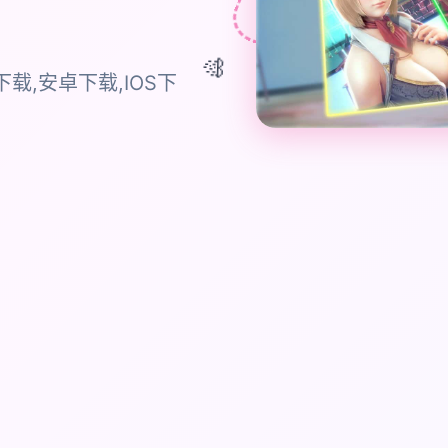
🎊
载,安卓下载,IOS下