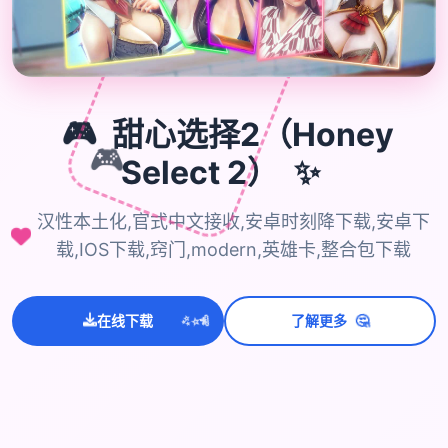
🎮
甜心选择2（Honey
🎮
✨
Select 2）
汉性本土化,官式中文接收,安卓时刻降下载,安卓下
载,IOS下载,窍门,modern,英雄卡,整合包下载
💫
✨
⭐
🤔
在线下载
了解更多