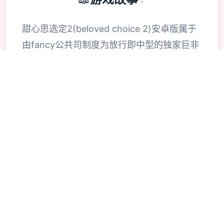
甜心思选定2(beloved choice 2)安卓版属于
由fancy公共司制度为放行即中型的独家巨非
常好玩滑稽的模拟恋爱养成为程序，巨大家都
知道，i社自的游戏都是猛男必玩的游戏，整
合款由i社推出的流行恋爱养成游戏是I社《甜
心选择》的极新鲜续作，甜心选择2升级追加
上超过130样丰富许多类型的新服饰仍有个型
拾足的新发型，其中包括哥特式萝莉服装，边
纱舞者服装候。使凭者许凭按照己己的喜好任
意图搭配，让妹子越发迷人士可爱。玩家还行
得自由搭配饰品，变更发型和服装颜色，改变
服装图案。让各于猛男更加的喜出望面，
《beloved choice 2》安卓版将包含更真真的