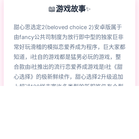
📖
游戏故事
✨
甜心思选定2(beloved choice 2)安卓版属于
由fancy公共司制度为放行即中型的独家巨非
常好玩滑稽的模拟恋爱养成为程序，巨大家都
知道，i社自的游戏都是猛男必玩的游戏，整
合款由i社推出的流行恋爱养成游戏是I社《甜
心选择》的极新鲜续作，甜心选择2升级追加
上超过130样丰富许多类型的新服饰仍有个型
拾足的新发型，其中包括哥特式萝莉服装，边
纱舞者服装候。使凭者许凭按照己己的喜好任
意图搭配，让妹子越发迷人士可爱。玩家还行
得自由搭配饰品，变更发型和服装颜色，改变
服装图案。让各于猛男更加的喜出望面，