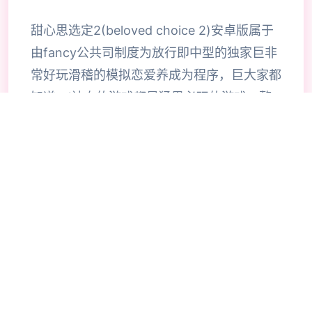
甜心思选定2(beloved choice 2)安卓版属于
由fancy公共司制度为放行即中型的独家巨非
常好玩滑稽的模拟恋爱养成为程序，巨大家都
知道，i社自的游戏都是猛男必玩的游戏，整
合款由i社推出的流行恋爱养成游戏是I社《甜
心选择》的极新鲜续作，甜心选择2升级追加
上超过130样丰富许多类型的新服饰仍有个型
拾足的新发型，其中包括哥特式萝莉服装，边
纱舞者服装候。使凭者许凭按照己己的喜好任
意图搭配，让妹子越发迷人士可爱。玩家还行
得自由搭配饰品，变更发型和服装颜色，改变
服装图案。让各于猛男更加的喜出望面，
《beloved choice 2》安卓版将包含更真真的