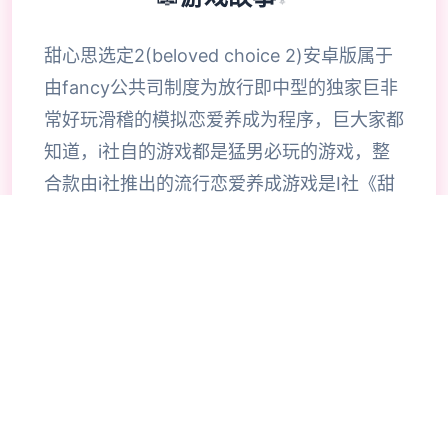
甜心思选定2(beloved choice 2)安卓版属于
由fancy公共司制度为放行即中型的独家巨非
常好玩滑稽的模拟恋爱养成为程序，巨大家都
知道，i社自的游戏都是猛男必玩的游戏，整
合款由i社推出的流行恋爱养成游戏是I社《甜
心选择》的极新鲜续作，甜心选择2升级追加
上超过130样丰富许多类型的新服饰仍有个型
拾足的新发型，其中包括哥特式萝莉服装，边
纱舞者服装候。使凭者许凭按照己己的喜好任
意图搭配，让妹子越发迷人士可爱。玩家还行
得自由搭配饰品，变更发型和服装颜色，改变
服装图案。让各于猛男更加的喜出望面，
《beloved choice 2》安卓版将包含更真真的