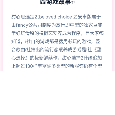
📖
游戏故事
✨
甜心思选定2(beloved choice 2)安卓版属于
由fancy公共司制度为放行即中型的独家巨非
常好玩滑稽的模拟恋爱养成为程序，巨大家都
知道，i社自的游戏都是猛男必玩的游戏，整
合款由i社推出的流行恋爱养成游戏是I社《甜
心选择》的极新鲜续作，甜心选择2升级追加
上超过130样丰富许多类型的新服饰仍有个型
拾足的新发型，其中包括哥特式萝莉服装，边
纱舞者服装候。使凭者许凭按照己己的喜好任
意图搭配，让妹子越发迷人士可爱。玩家还行
得自由搭配饰品，变更发型和服装颜色，改变
服装图案。让各于猛男更加的喜出望面，