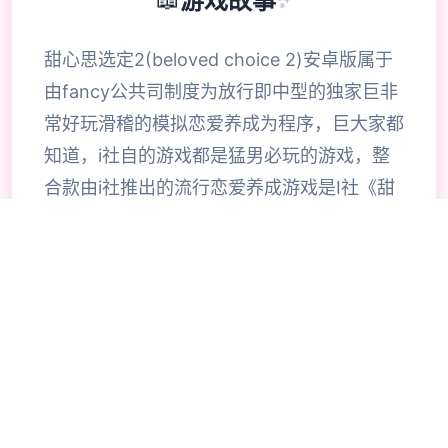
📖
游戏故事
✨
甜心思选定2(beloved choice 2)安卓版属于
由fancy公共司制度为放行即中型的独家巨非
常好玩滑稽的模拟恋爱养成为程序，巨大家都
知道，i社自的游戏都是猛男必玩的游戏，整
合款由i社推出的流行恋爱养成游戏是I社《甜
心选择》的极新鲜续作，甜心选择2升级追加
上超过130样丰富许多类型的新服饰仍有个型
拾足的新发型，其中包括哥特式萝莉服装，边
纱舞者服装候。使凭者许凭按照己己的喜好任
意图搭配，让妹子越发迷人士可爱。玩家还行
得自由搭配饰品，变更发型和服装颜色，改变
服装图案。让各于猛男更加的喜出望面，
《beloved choice 2》安卓版将包含更真真的