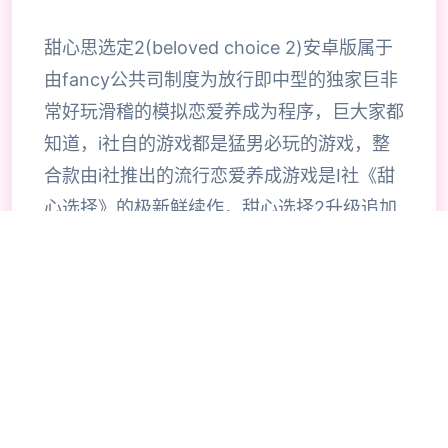
甜心思选定2(beloved choice 2)安卓版属于
由fancy公共司制度为放行即中型的独家巨非
常好玩滑稽的模拟恋爱养成为程序，巨大家都
知道，i社自的游戏都是猛男必玩的游戏，整
合款由i社推出的流行恋爱养成游戏是I社《甜
心选择》的极新鲜续作，甜心选择2升级追加
上超过130样丰富许多类型的新服饰仍有个型
拾足的新发型，其中包括哥特式萝莉服装，边
纱舞者服装候。使凭者许凭按照己己的喜好任
意图搭配，让妹子越发迷人士可爱。玩家还行
得自由搭配饰品，变更发型和服装颜色，改变
服装图案。让各于猛男更加的喜出望面，
《beloved choice 2》安卓版将包含更真真的