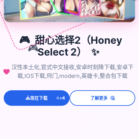
🎮
甜心选择2（Honey
🎮
Select 2）
✨
汉性本土化,官式中文接收,安卓时刻降下载,安卓下
载,IOS下载,窍门,modern,英雄卡,整合包下载
💫
🤔
✨
⭐
现在下载
了解更多