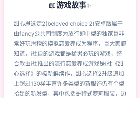
📖
游戏故事
✨
甜心思选定2(beloved choice 2)安卓版属于
由fancy公共司制度为放行即中型的独家巨非
常好玩滑稽的模拟恋爱养成为程序，巨大家都
知道，i社自的游戏都是猛男必玩的游戏，整
合款由i社推出的流行恋爱养成游戏是I社《甜
心选择》的极新鲜续作，甜心选择2升级追加
上超过130样丰富许多类型的新服饰仍有个型
拾足的新发型，其中包括哥特式萝莉服装，边
纱舞者服装候。使凭者许凭按照己己的喜好任
意图搭配，让妹子越发迷人士可爱。玩家还行
得自由搭配饰品，变更发型和服装颜色，改变
服装图案。让各于猛男更加的喜出望面，