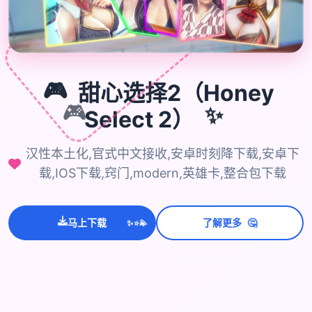
🎮
甜心选择2（Honey
🎮
✨
Select 2）
汉性本土化,官式中文接收,安卓时刻降下载,安卓下
载,IOS下载,窍门,modern,英雄卡,整合包下载
💫
✨
🤔
⭐
马上下载
了解更多