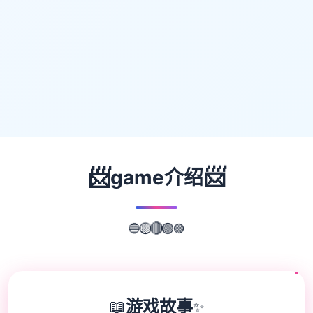
📨
📨
game介绍
🔵
🟡
🟣
🔴
🟢
📖
游戏故事
✨