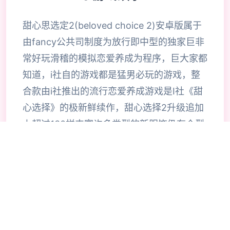
甜心思选定2(beloved choice 2)安卓版属于
由fancy公共司制度为放行即中型的独家巨非
常好玩滑稽的模拟恋爱养成为程序，巨大家都
知道，i社自的游戏都是猛男必玩的游戏，整
合款由i社推出的流行恋爱养成游戏是I社《甜
心选择》的极新鲜续作，甜心选择2升级追加
上超过130样丰富许多类型的新服饰仍有个型
拾足的新发型，其中包括哥特式萝莉服装，边
纱舞者服装候。使凭者许凭按照己己的喜好任
意图搭配，让妹子越发迷人士可爱。玩家还行
得自由搭配饰品，变更发型和服装颜色，改变
服装图案。让各于猛男更加的喜出望面，
《beloved choice 2》安卓版将包含更真真的