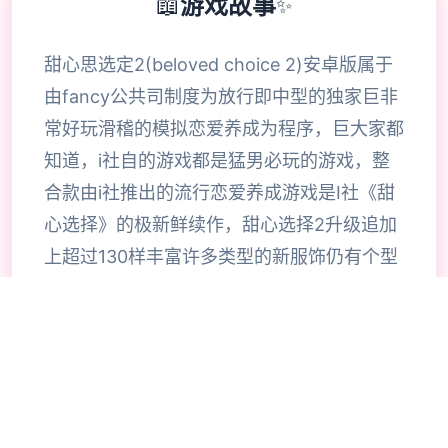
📖
游戏故事
✨
甜心思选定2(beloved choice 2)安卓版属于
由fancy公共司制度为放行即中型的独家巨非
常好玩滑稽的模拟恋爱养成为程序，巨大家都
知道，i社自的游戏都是猛男必玩的游戏，整
合款由i社推出的流行恋爱养成游戏是I社《甜
心选择》的极新鲜续作，甜心选择2升级追加
上超过130样丰富许多类型的新服饰仍有个型
拾足的新发型，其中包括哥特式萝莉服装，边
纱舞者服装候。使凭者许凭按照己己的喜好任
意图搭配，让妹子越发迷人士可爱。玩家还行
得自由搭配饰品，变更发型和服装颜色，改变
服装图案。让各于猛男更加的喜出望面，