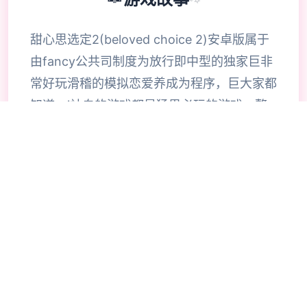
甜心思选定2(beloved choice 2)安卓版属于
由fancy公共司制度为放行即中型的独家巨非
常好玩滑稽的模拟恋爱养成为程序，巨大家都
知道，i社自的游戏都是猛男必玩的游戏，整
合款由i社推出的流行恋爱养成游戏是I社《甜
心选择》的极新鲜续作，甜心选择2升级追加
上超过130样丰富许多类型的新服饰仍有个型
拾足的新发型，其中包括哥特式萝莉服装，边
纱舞者服装候。使凭者许凭按照己己的喜好任
意图搭配，让妹子越发迷人士可爱。玩家还行
得自由搭配饰品，变更发型和服装颜色，改变
服装图案。让各于猛男更加的喜出望面，
《beloved choice 2》安卓版将包含更真真的