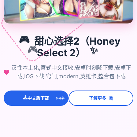

🎮
甜心选择2（Honey
🎮
Select 2）
✨
汉性本土化,官式中文接收,安卓时刻降下载,安卓下
载,IOS下载,窍门,modern,英雄卡,整合包下载
💫
✨
⭐
🤔
中文版下载
了解更多