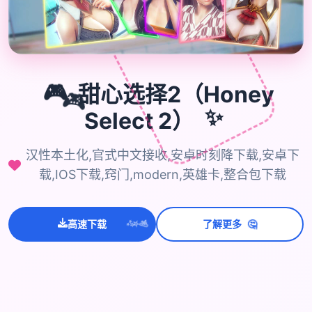
🎮
甜心选择2（Honey
🎮
Select 2）
✨
汉性本土化,官式中文接收,安卓时刻降下载,安卓下
载,IOS下载,窍门,modern,英雄卡,整合包下载
🤔
高速下载
了解更多
💫
✨
⭐