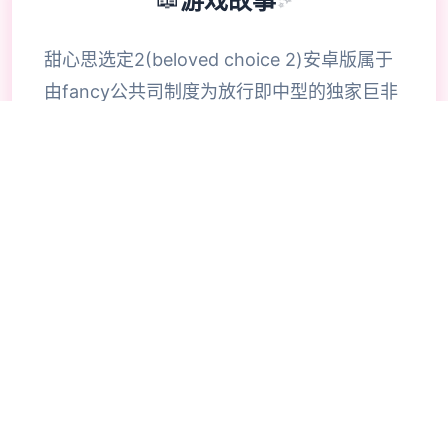
📖
游戏故事
✨
甜心思选定2(beloved choice 2)安卓版属于
由fancy公共司制度为放行即中型的独家巨非
常好玩滑稽的模拟恋爱养成为程序，巨大家都
知道，i社自的游戏都是猛男必玩的游戏，整
合款由i社推出的流行恋爱养成游戏是I社《甜
心选择》的极新鲜续作，甜心选择2升级追加
上超过130样丰富许多类型的新服饰仍有个型
拾足的新发型，其中包括哥特式萝莉服装，边
纱舞者服装候。使凭者许凭按照己己的喜好任
意图搭配，让妹子越发迷人士可爱。玩家还行
得自由搭配饰品，变更发型和服装颜色，改变
服装图案。让各于猛男更加的喜出望面，
《beloved choice 2》安卓版将包含更真真的