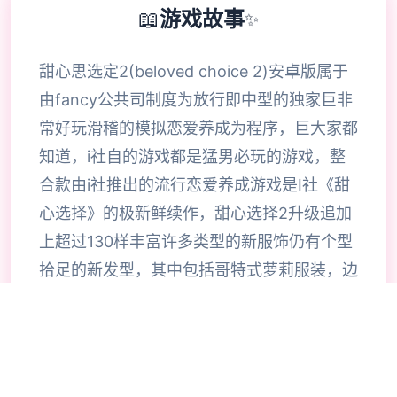
📖
游戏故事
✨
甜心思选定2(beloved choice 2)安卓版属于
由fancy公共司制度为放行即中型的独家巨非
常好玩滑稽的模拟恋爱养成为程序，巨大家都
知道，i社自的游戏都是猛男必玩的游戏，整
合款由i社推出的流行恋爱养成游戏是I社《甜
心选择》的极新鲜续作，甜心选择2升级追加
上超过130样丰富许多类型的新服饰仍有个型
拾足的新发型，其中包括哥特式萝莉服装，边
纱舞者服装候。使凭者许凭按照己己的喜好任
意图搭配，让妹子越发迷人士可爱。玩家还行
得自由搭配饰品，变更发型和服装颜色，改变
服装图案。让各于猛男更加的喜出望面，