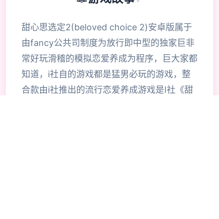
甜心思选定2(beloved choice 2)安卓版属于
由fancy公共司制度为放行即中型的独家巨非
常好玩滑稽的模拟恋爱养成为程序，巨大家都
知道，i社自的游戏都是猛男必玩的游戏，整
合款由i社推出的流行恋爱养成游戏是I社《甜
心选择》的极新鲜续作，甜心选择2升级追加
上超过130样丰富许多类型的新服饰仍有个型
拾足的新发型，其中包括哥特式萝莉服装，边
纱舞者服装候。使凭者许凭按照己己的喜好任
意图搭配，让妹子越发迷人士可爱。玩家还行
得自由搭配饰品，变更发型和服装颜色，改变
服装图案。让各于猛男更加的喜出望面，
《beloved choice 2》安卓版将包含更真真的