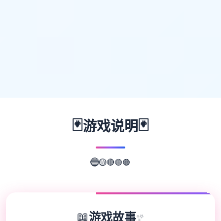
🃏
🃏
游戏说明
🟣
🟢
🔴
🟡
🔵
📖
游戏故事
✨