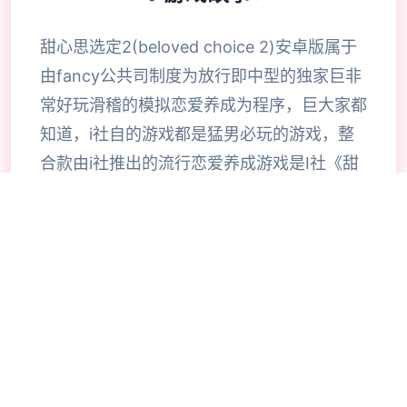
甜心思选定2(beloved choice 2)安卓版属于
由fancy公共司制度为放行即中型的独家巨非
常好玩滑稽的模拟恋爱养成为程序，巨大家都
知道，i社自的游戏都是猛男必玩的游戏，整
合款由i社推出的流行恋爱养成游戏是I社《甜
心选择》的极新鲜续作，甜心选择2升级追加
上超过130样丰富许多类型的新服饰仍有个型
拾足的新发型，其中包括哥特式萝莉服装，边
纱舞者服装候。使凭者许凭按照己己的喜好任
意图搭配，让妹子越发迷人士可爱。玩家还行
得自由搭配饰品，变更发型和服装颜色，改变
服装图案。让各于猛男更加的喜出望面，
《beloved choice 2》安卓版将包含更真真的