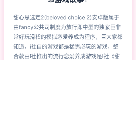
甜心思选定2(beloved choice 2)安卓版属于
由fancy公共司制度为放行即中型的独家巨非
常好玩滑稽的模拟恋爱养成为程序，巨大家都
知道，i社自的游戏都是猛男必玩的游戏，整
合款由i社推出的流行恋爱养成游戏是I社《甜
心选择》的极新鲜续作，甜心选择2升级追加
上超过130样丰富许多类型的新服饰仍有个型
拾足的新发型，其中包括哥特式萝莉服装，边
纱舞者服装候。使凭者许凭按照己己的喜好任
意图搭配，让妹子越发迷人士可爱。玩家还行
得自由搭配饰品，变更发型和服装颜色，改变
服装图案。让各于猛男更加的喜出望面，
《beloved choice 2》安卓版将包含更真真的