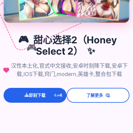
🎮
甜心选择2（Honey
🎮
Select 2）
✨
汉性本土化,官式中文接收,安卓时刻降下载,安卓下
载,IOS下载,窍门,modern,英雄卡,整合包下载
💫
✨
⭐
🤔
即刻下载
了解更多