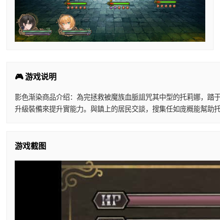
🎮 游戏说明
影色渐染商品介绍：為完拯救被魔族血脈詛咒其中型的托莉娜，踏于
升級裝備來提升實能力。與鎮上的居民交談，搜集任如庞概能幫助托
游戏截图