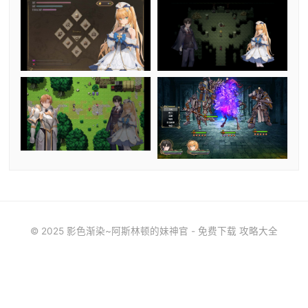
© 2025 影色渐染~阿斯林顿的妹神官 - 免费下载 攻略大全