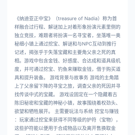
《纳迪亚正中宝》（treasure of Nadia）称为首
样融合过行程、解谜加上对着形象扮演元素里侧的
独立竞技，难题者将扮演一名寻宝者，坐落唯一奥
秘细小镇上通过挖宝、解谜和与NPC互动到推行
记述，揭张乎于失落宝藏和主要角父亲之死的真
相。游戏中包含金钱、好感度、合达成和道具级机
度，并可通过挖宝、钓鱼来赚取金钱，借于购买道
具和提升装备。 游戏背景与故事务 游戏的主角踏
上了父亲留下降的寻宝之旅，调查父亲的死因并寻
找传谈中式的宝藏。 游戏设固定在一个隐藏着古
陈旧秘密和宝藏的神秘小镇，故事围绕着权劲头、
欲望和牺牲展开。 主需要玩法与系统 挖宝与赚钱
：玩家通过挖宝来获得不同等级的护符（宝物），
这些护符能以便用于合成物品以及离开售换取金